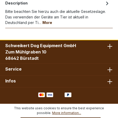
Description
Bitte beachten Sie hierzu auch die aktuelle Gesetzeslage.
Das verwenden der Geräte am Tier ist aktuell in
Deutschland per Ti…
More
Schweikert Dog Equipment GmbH
Zum Mühlgraben 10
68642 Bürstadt
Service
Infos
This website uses cookies to ensure the best experience
possible.
More information...