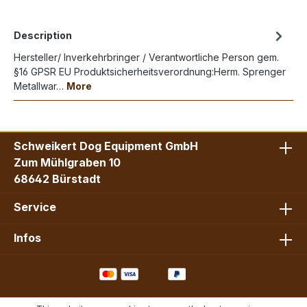
Description
Hersteller/ Inverkehrbringer / Verantwortliche Person gem.
§16 GPSR EU Produktsicherheitsverordnung:Herm. Sprenger
Metallwar…
More
Schweikert Dog Equipment GmbH
Zum Mühlgraben 10
68642 Bürstadt
Service
Infos