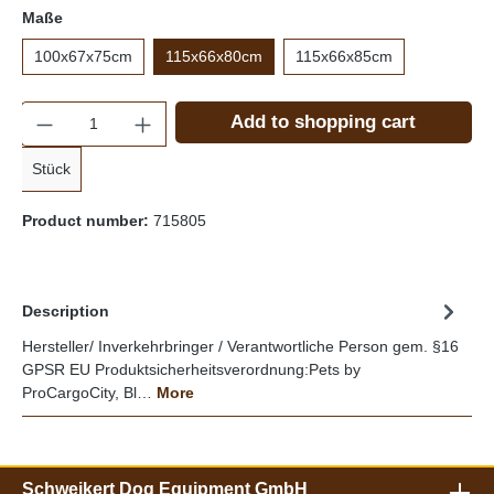
Maße
100x67x75cm
115x66x80cm
115x66x85cm
Quantity
Add to shopping cart
Stück
Product number:
715805
Description
Hersteller/ Inverkehrbringer / Verantwortliche Person gem. §16
GPSR EU Produktsicherheitsverordnung:Pets by
ProCargoCity, Bl…
More
Schweikert Dog Equipment GmbH