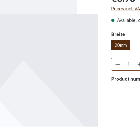
Prices incl. V
Available, d
Breite
20mm
Quantity
Product num