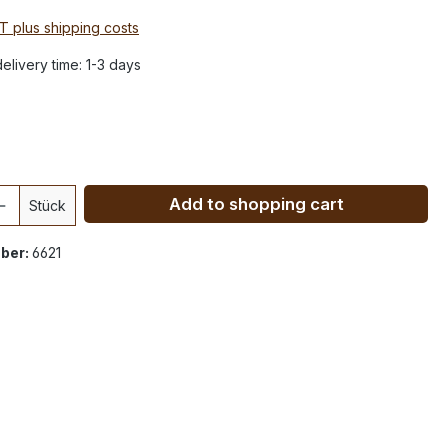
AT plus shipping costs
elivery time: 1-3 days
Add to shopping cart
Stück
ber:
6621