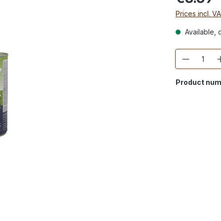
Prices incl. V
Available, d
Quantity
Product num