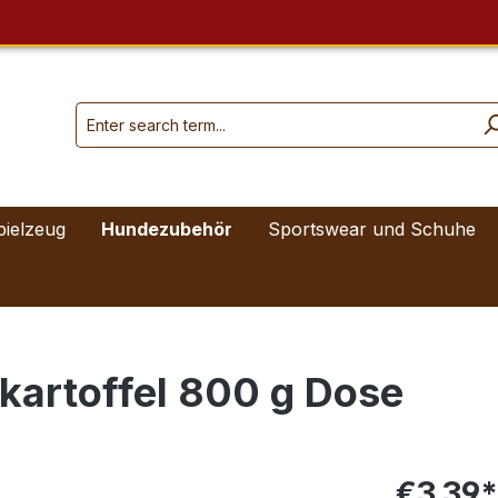
pielzeug
Hundezubehör
Sportswear und Schuhe
ßkartoffel 800 g Dose
€3.39*