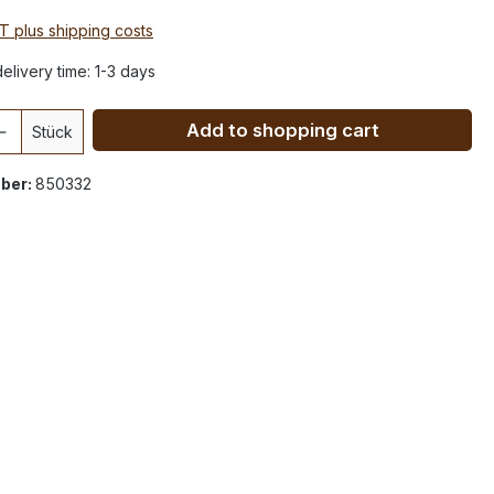
AT plus shipping costs
elivery time: 1-3 days
Add to shopping cart
Stück
ber:
850332