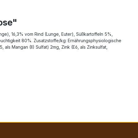
ose"
nge), 16,3% vom Rind (Lunge, Euter), Süßkartoffeln 5%,
uchtigkeit 80%. Zusatzstoffe/kg: Ernährungsphysiologische
als Mangan (II) Sulfat) 2mg, Zink (E6, als Zinksulfat,