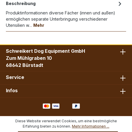
Beschreibung
Produktinformationen diverse Fächer (innen und außen)
ermöglichen separate Unterbringung verschiedener
Utensilien w…
Mehr
Schweikert Dog Equipment GmbH
Zum Mühlgraben 10
68642 Bürstadt
Service
Infos
Diese Website verwendet Cookies, um eine bestmögliche
Erfahrung bieten zu können.
Mehr Informationen ...