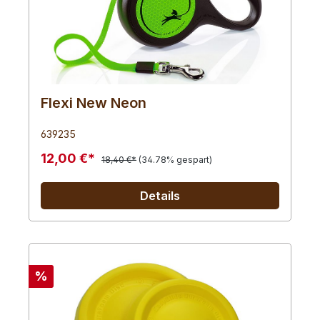
Flexi New Neon
639235
12,00 €*
18,40 €*
(34.78% gespart)
Details
%