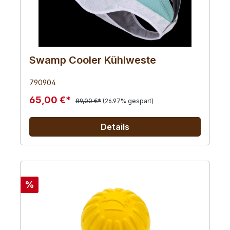
Swamp Cooler Kühlweste
790904
65,00 €*
89,00 €*
(26.97% gespart)
Details
%