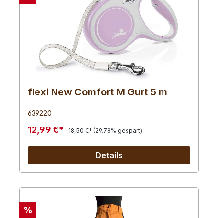
flexi New Comfort M Gurt 5 m
639220
12,99 €*
18,50 €*
(29.78% gespart)
Details
%