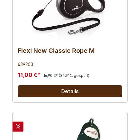
Flexi New Classic Rope M
639203
11,00 €*
16,90 €*
(34.91% gespart)
Details
%