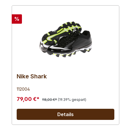
%
Nike Shark
112004
79,00 €*
98,00 €*
(19.39% gespart)
Details