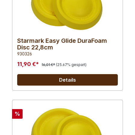
Starmark Easy Glide DuraFoam
Disc 22,8cm
930326
11,90 €*
16,01 €*
(25.67% gespart)
Details
%