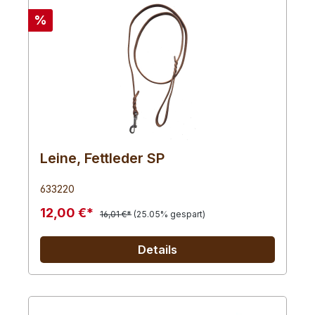
%
Leine, Fettleder SP
633220
12,00 €*
16,01 €*
(25.05% gespart)
Details