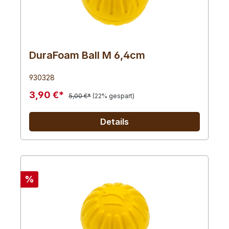
DuraFoam Ball M 6,4cm
930328
3,90 €*
5,00 €*
(22% gespart)
Details
%