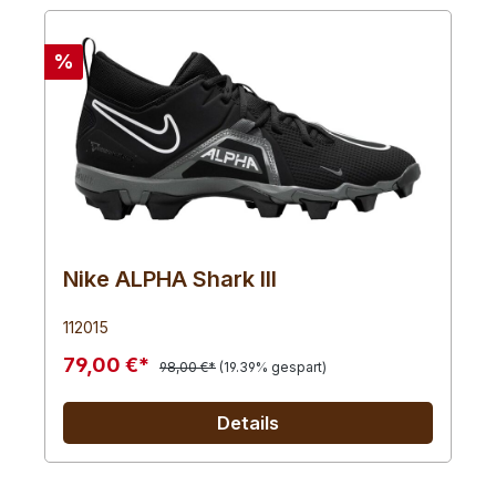
%
Nike ALPHA Shark III
112015
79,00 €*
98,00 €*
(19.39% gespart)
Details