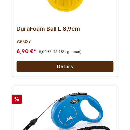
DuraFoam Ball L 8,9cm
930329
6,90 €*
8,00 €*
(13.75% gespart)
Details
%