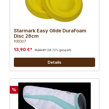
Starmark Easy Glide DuraFoam
Disc 28cm
930327
13,90 €*
19,50 €*
(28.72% gespart)
Details
%