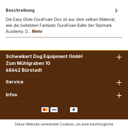
Beschreibung
Die Easy Glide DuraFoam Disc ist aus dem selben Material,
wie die beliebten Fantastic DuraFoam Bälle der Starmark
Academy. D…
Mehr
Schweikert Dog Equipment GmbH
Zum Mühlgraben 10
68642 Bürstadt
Service
Infos
Diese Website verwendet Cookies, um eine bestmögliche