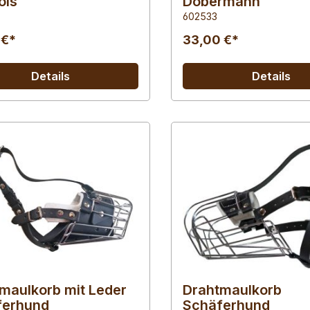
ois
Dobermann
602533
 €*
33,00 €*
Details
Details
maulkorb mit Leder
Drahtmaulkorb
ferhund
Schäferhund