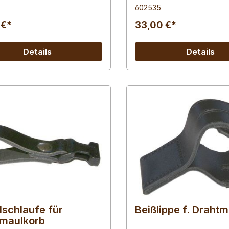
602535
 €*
33,00 €*
Details
Details
lschlaufe für
Beißlippe f. Draht
maulkorb