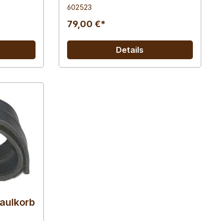
602523
79,00 €*
Details
maulkorb