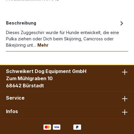
Beschreibung
Dieses Zuggeschirr wurde für Hunde entwickelt, die eine
Pulka ziehen oder Dich beim Skijöring, Canicross oder
Bikejöring unt…
Mehr
Schweikert Dog Equipment GmbH
Zum Mühlgraben 10
68642 Bürstadt
Service
Infos