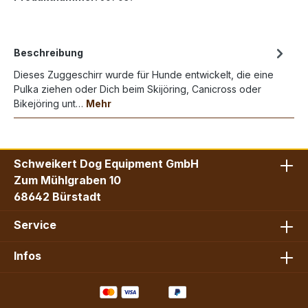
Beschreibung
Dieses Zuggeschirr wurde für Hunde entwickelt, die eine
Pulka ziehen oder Dich beim Skijöring, Canicross oder
Bikejöring unt…
Mehr
Schweikert Dog Equipment GmbH
Zum Mühlgraben 10
68642 Bürstadt
Service
Infos