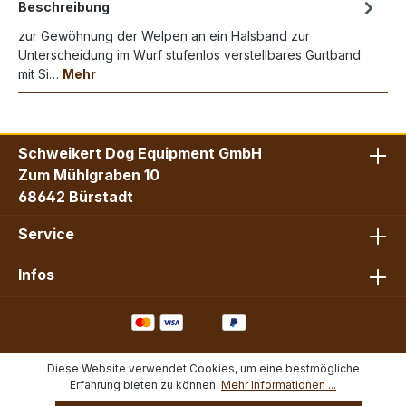
Beschreibung
zur Gewöhnung der Welpen an ein Halsband zur
Unterscheidung im Wurf stufenlos verstellbares Gurtband
mit Si…
Mehr
Schweikert Dog Equipment GmbH
Zum Mühlgraben 10
68642 Bürstadt
Service
Infos
Diese Website verwendet Cookies, um eine bestmögliche
Erfahrung bieten zu können.
Mehr Informationen ...