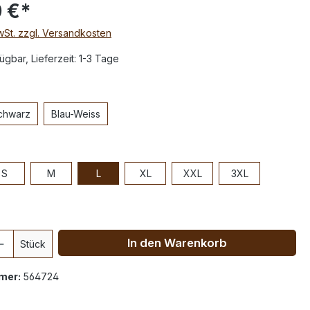
 €*
MwSt. zzgl. Versandkosten
ügbar, Lieferzeit: 1-3 Tage
chwarz
Blau-Weiss
S
M
L
XL
XXL
3XL
In den Warenkorb
Stück
mer:
564724