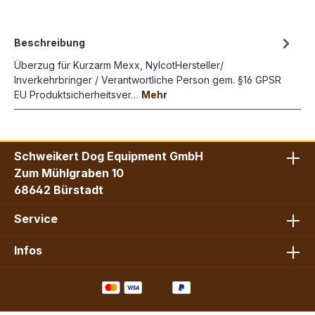
Beschreibung
Überzug für Kurzarm Mexx, NylcotHersteller/
Inverkehrbringer / Verantwortliche Person gem. §16 GPSR
EU Produktsicherheitsver…
Mehr
Schweikert Dog Equipment GmbH
Zum Mühlgraben 10
68642 Bürstadt
Service
Infos