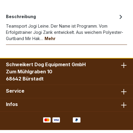
Beschreibung
Teamsport Jogi Leine. Der Name ist Programm. Vom
Erfolgstrainer Jogi Zank entwickelt. Aus weichem Polyester-
Gurtband Mir Hak…
Mehr
Schweikert Dog Equipment GmbH
Zum Mühlgraben 10
68642 Bürstadt
Service
Infos