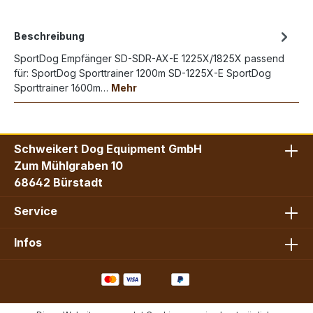
Beschreibung
SportDog Empfänger SD-SDR-AX-E 1225X/1825X passend
für: SportDog Sporttrainer 1200m SD-1225X-E SportDog
Sporttrainer 1600m…
Mehr
Schweikert Dog Equipment GmbH
Zum Mühlgraben 10
68642 Bürstadt
Service
Infos