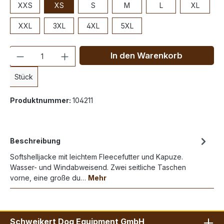
XXS
XS
S
M
L
XL
XXL
3XL
4XL
5XL
Anzahl
In den Warenkorb
Stück
Produktnummer:
104211
Beschreibung
Softshelljacke mit leichtem Fleecefutter und Kapuze.
Wasser- und Windabweisend. Zwei seitliche Taschen
vorne, eine große du…
Mehr
Schweikert Dog Equipment GmbH