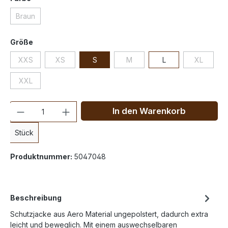
Braun
Größe
XXS
XS
S
M
L
XL
XXL
Anzahl
In den Warenkorb
Stück
Produktnummer:
5047048
Beschreibung
Schutzjacke aus Aero Material ungepolstert, dadurch extra
leicht und beweglich. Mit einem auswechselbaren