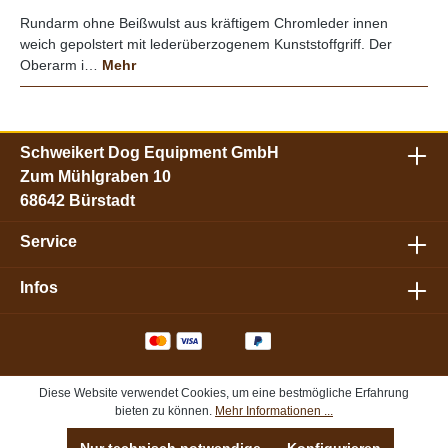
Rundarm ohne Beißwulst aus kräftigem Chromleder innen
weich gepolstert mit lederüberzogenem Kunststoffgriff. Der
Oberarm i…
Mehr
Schweikert Dog Equipment GmbH
Zum Mühlgraben 10
68642 Bürstadt
Service
Infos
Diese Website verwendet Cookies, um eine bestmögliche Erfahrung
bieten zu können.
Mehr Informationen ...