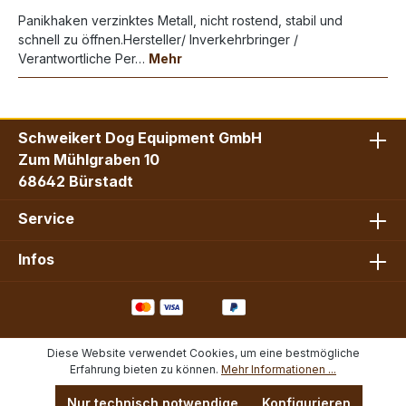
Panikhaken verzinktes Metall, nicht rostend, stabil und
schnell zu öffnen.Hersteller/ Inverkehrbringer /
Verantwortliche Per…
Mehr
Schweikert Dog Equipment GmbH
Zum Mühlgraben 10
68642 Bürstadt
Service
Infos
Diese Website verwendet Cookies, um eine bestmögliche
Erfahrung bieten zu können.
Mehr Informationen ...
Nur technisch notwendige
Konfigurieren