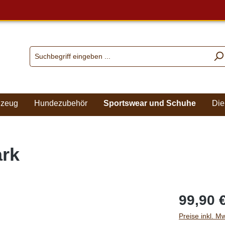
lzeug
Hundezubehör
Sportswear und Schuhe
Die
ark
99,90 
Preise inkl. M