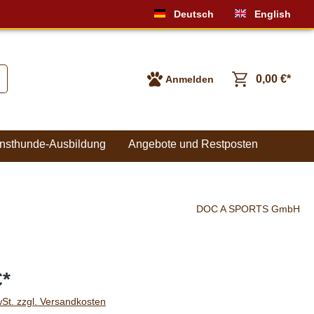
Deutsch
English
0,00 €*
Anmelden
nsthunde-Ausbildung
Angebote und Restposten
DOC A SPORTS GmbH
€*
wSt. zzgl. Versandkosten