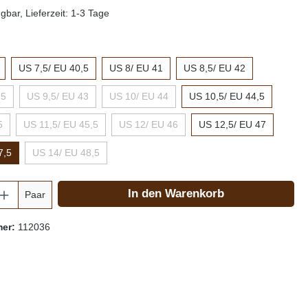
gbar, Lieferzeit: 1-3 Tage
US 7,5/ EU 40,5
US 8/ EU 41
US 8,5/ EU 42
,5
US 9,5/ EU 43
US 10/ EU 44
US 10,5/ EU 44,5
5
US 11,5/ EU 45,5
US 12/ EU 46
US 12,5/ EU 47
7,5
US 14/ EU 48,5
In den Warenkorb
Paar
mer:
112036