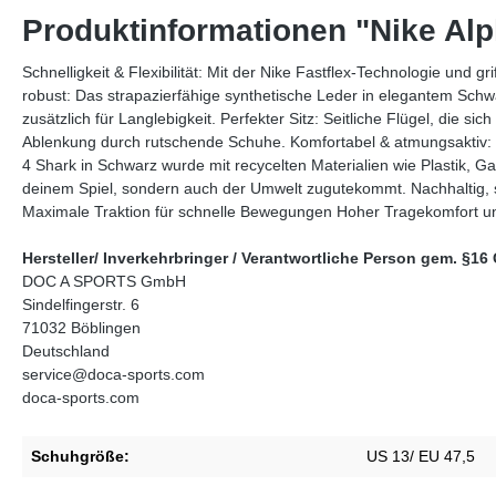
Produktinformationen "Nike Al
Schnelligkeit & Flexibilität: Mit der Nike Fastflex-Technologie und 
robust: Das strapazierfähige synthetische Leder in elegantem Schwar
zusätzlich für Langlebigkeit. Perfekter Sitz: Seitliche Flügel, die s
Ablenkung durch rutschende Schuhe. Komfortabel & atmungsaktiv: 
4 Shark in Schwarz wurde mit recycelten Materialien wie Plastik, Garn
deinem Spiel, sondern auch der Umwelt zugutekommt. Nachhaltig, sty
Maximale Traktion für schnelle Bewegungen Hoher Tragekomfort un
Hersteller/ Inverkehrbringer / Verantwortliche Person gem. §
DOC A SPORTS GmbH
Sindelfingerstr. 6
71032 Böblingen
Deutschland
service@doca-sports.com
doca-sports.com
Schuhgröße:
US 13/ EU 47,5