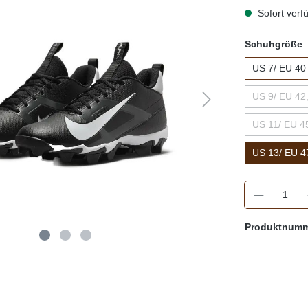
Sofort verfü
Schuhgröße
US 7/ EU 40
US 9/ EU 42
US 11/ EU 4
US 13/ EU 4
Anzahl
Produktnum