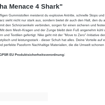
pha Menace 4 Shark"
griffigen Gummistollen meisterst du explosive Antritte, schnelle Stops 
z sieht nicht nur stark aus, sondern bietet dir auch den Halt, den du a
ich mit den Schnürsenkeln verbinden, sorgen für einen sicheren und feste
Mit dem Mesh-Kragen und der Zunge bleibt dein Fuß angenehm kühl un
 und Textilien gefertigt. Nike geht mit der "Move to Zero"-Initiative den
lisch und leistungsstark - dieser Schuh hat alles. Deine Vorteile auf 
d perfekte Passform Nachhaltige Materialien, die die Umwelt schonen
16 GPSR EU Produktsicherheitsverordnung: