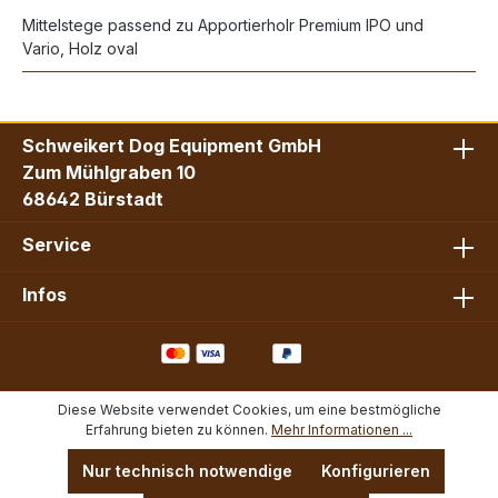
Mittelstege passend zu Apportierholr Premium IPO und
Vario, Holz oval
Schweikert Dog Equipment GmbH
Zum Mühlgraben 10
68642 Bürstadt
Service
Infos
Diese Website verwendet Cookies, um eine bestmögliche
Erfahrung bieten zu können.
Mehr Informationen ...
Nur technisch notwendige
Konfigurieren