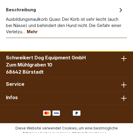
Beschreibung
Ausbildungsmaulkorb Quasi: Der Korb ist sehr leicht (auch
bei Nässe) und behindert den Hund nicht. Die Gefahr einer
Verletzu…
Mehr
Schweikert Dog Equipment GmbH
Zum Mühlgraben 10
68642 Bürstadt
Service
Infos
Diese Website verwendet Cookies, um eine bestmögliche