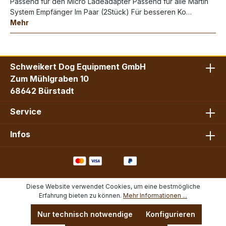
Passend für den Micro Ladeadapter Passend für alle Martin
System Empfänger Im Paar (2Stück) Für besseren Ko…
Mehr
Schweikert Dog Equipment GmbH
Zum Mühlgraben 10
68642 Bürstadt
Service
Infos
Diese Website verwendet Cookies, um eine bestmögliche
Erfahrung bieten zu können.
Mehr Informationen ...
Nur technisch notwendige
Konfigurieren