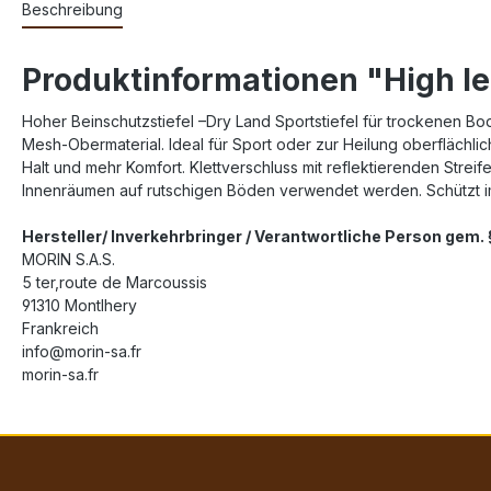
Beschreibung
Produktinformationen "High l
Hoher Beinschutzstiefel –Dry Land Sportstiefel für trockenen Bo
Mesh-Obermaterial. Ideal für Sport oder zur Heilung oberflächl
Halt und mehr Komfort. Klettverschluss mit reflektierenden Stre
Innenräumen auf rutschigen Böden verwendet werden. Schützt 
Hersteller/ Inverkehrbringer / Verantwortliche Person gem
MORIN S.A.S.
5 ter,route de Marcoussis
91310 Montlhery
Frankreich
info@morin-sa.fr
morin-sa.fr