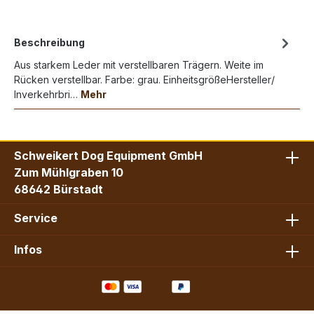
Beschreibung
Aus starkem Leder mit verstellbaren Trägern. Weite im
Rücken verstellbar. Farbe: grau. EinheitsgrößeHersteller/
Inverkehrbri…
Mehr
Schweikert Dog Equipment GmbH
Zum Mühlgraben 10
68642 Bürstadt
Service
Infos