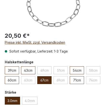
20,50 €*
Preise inkl. MwSt. zzgl. Versandkosten
Sofort verfügbar, Lieferzeit: 1-3 Tage
Halskettenlänge
39cm
43cm
49cm
51cm
54cm
58cm
60cm
63cm
67cm
69cm
71cm
74cm
Stärke
3.0mm
4.0mm