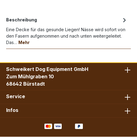
Beschreibung
Eine Decke für das gesunde Liegen! Nässe wird sofort von
den Fasern aufgenommen und nach unten weitergeleitet.
Das…
Mehr
Schweikert Dog Equipment GmbH
Zum Mühlgraben 10
68642 Bürstadt
Service
Infos