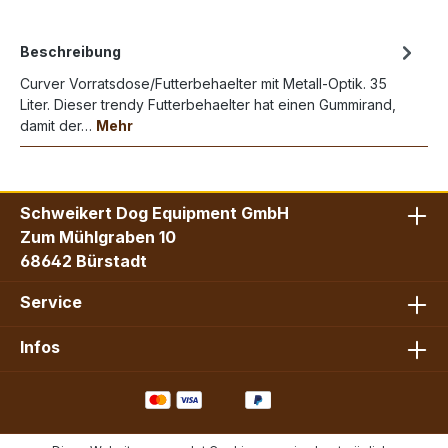
Beschreibung
Curver Vorratsdose/Futterbehaelter mit Metall-Optik. 35
Liter. Dieser trendy Futterbehaelter hat einen Gummirand,
damit der…
Mehr
Schweikert Dog Equipment GmbH
Zum Mühlgraben 10
68642 Bürstadt
Service
Infos