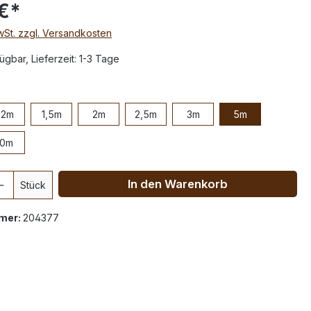
€*
MwSt. zzgl. Versandkosten
ügbar, Lieferzeit: 1-3 Tage
,2m
1,5m
2m
2,5m
3m
5m
10m
In den Warenkorb
Stück
mer:
204377