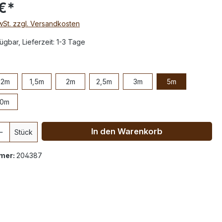
€*
MwSt. zzgl. Versandkosten
ügbar, Lieferzeit: 1-3 Tage
,2m
1,5m
2m
2,5m
3m
5m
10m
In den Warenkorb
Stück
mer:
204387