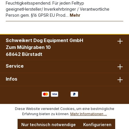
Feuchtigkeitsspendend. Für jeden Felltyp
geeignetHersteller/ Inverkehrbringer / Verantwortliche
Person gem. §16 GPSR EU Prod…
Mehr
Schweikert Dog Equipment GmbH
Zum Mühlgraben 10
68642 Bürstadt
Service
Infos
Diese Website verwendet Cookies, um eine bestmögliche
Erfahrung bieten zu können.
Mehr Informationen ...
Nur technisch notwendige
Konfigurieren