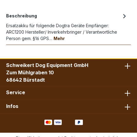
Beschreibung
Ersatzakku für folgende Dogtra Geräte Empfänger:
ARC1200 Hersteller/ Inverkehrbringer / Verantwortliche
Person gem. §16 GPS…
Mehr
Schweikert Dog Equipment GmbH
Zum Mühlgraben 10
68642 Bürstadt
Service
Infos