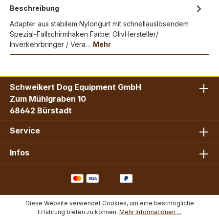
Beschreibung
Adapter aus stabilem Nylongurt mit schnellauslösendem
Spezial-Fallschirmhaken Farbe: OlivHersteller/
Inverkehrbringer / Vera…
Mehr
Schweikert Dog Equipment GmbH
Zum Mühlgraben 10
68642 Bürstadt
Service
Infos
Diese Website verwendet Cookies, um eine bestmögliche
Erfahrung bieten zu können.
Mehr Informationen ...